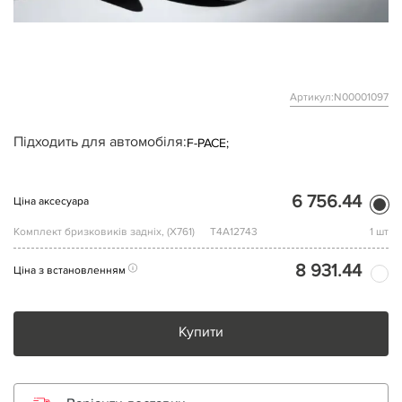
Артикул:N00001097
Підходить для автомобіля:
F-PACE;
6 756.44
Ціна аксесуара
Комплект бризковиків задніх, (Х761)
T4A12743
1 шт
8 931.44
Ціна з встановленням
Купити