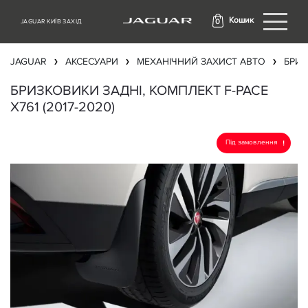
Кошик
0
JAGUAR КИЇВ ЗАХІД
JAGUAR
АКСЕСУАРИ
МЕХАНІЧНИЙ ЗАХИСТ АВТО
БРИ
❯
❯
❯
БРИЗКОВИКИ ЗАДНІ, КОМПЛЕКТ F-PACE
X761 (2017-2020)
Під замовлення