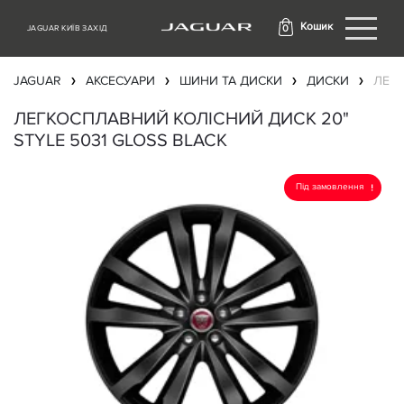
Кошик
0
JAGUAR КИЇВ ЗАХІД
JAGUAR
АКСЕСУАРИ
ШИНИ ТА ДИСКИ
ДИСКИ
ЛЕГК
❯
❯
❯
❯
ЛЕГКОСПЛАВНИЙ КОЛІСНИЙ ДИСК 20"
STYLE 5031 GLOSS BLACK
Під замовлення