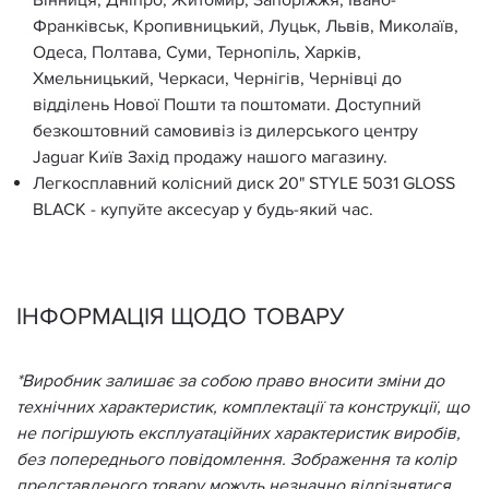
Вінниця, Дніпро, Житомир, Запоріжжя, Івано-
Франківськ, Кропивницький, Луцьк, Львів, Миколаїв,
Одеса, Полтава, Суми, Тернопіль, Харків,
Хмельницький, Черкаси, Чернігів, Чернівці до
відділень Нової Пошти та поштомати. Доступний
безкоштовний самовивіз із дилерського центру
Jaguar Київ Захід продажу нашого магазину.
Легкосплавний колісний диск 20" STYLE 5031 GLOSS
BLACK - купуйте аксесуар у будь-який час.
ІНФОРМАЦІЯ ЩОДО ТОВАРУ
*Виробник залишає за собою право вносити зміни до
технічних характеристик, комплектації та конструкції, що
не погіршують експлуатаційних характеристик виробів,
без попереднього повідомлення. Зображення та колір
представленого товару можуть незначно відрізнятися